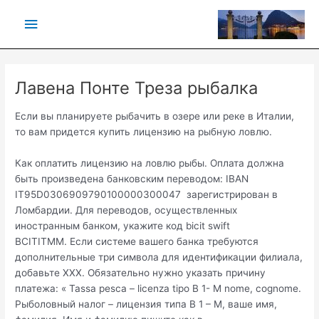
Vai
Menu
al
contenuto
principale
Лавена Понте Треза рыбалка
Если вы планируете рыбачить в озере или реке в Италии,
то вам придется купить лицензию на рыбную ловлю.
Как оплатить лицензию на ловлю рыбы. Оплата должна
быть произведена банковским переводом: IBAN
IT95D0306909790100000300047 зарегистрирован в
Ломбардии. Для переводов, осуществленных
иностранным банком, укажите код bicit swift
BCITITMM. Если системе вашего банка требуются
дополнительные три символа для идентификации филиала,
добавьте XXX. Обязательно нужно указать причину
платежа: « Tassa pesca – licenza tipo B 1- M nome, cognome.
Рыболовный налог – лицензия типа B 1 – М, ваше имя,