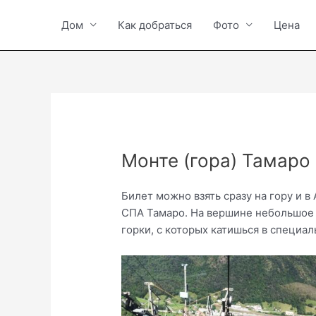
Vai
al
Дом
Как добраться
Фото
Цена
contenuto
Монте (гора) Тамаро
Билет можно взять сразу на гору и 
СПА Тамаро. На вершине небольшое 
горки, с которых катишься в специал