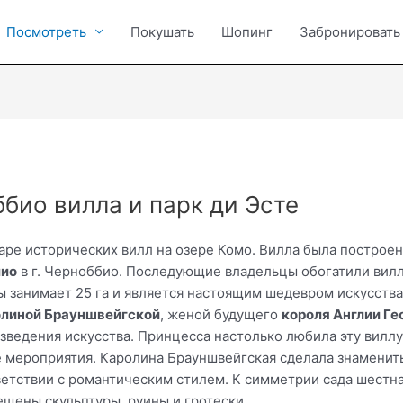
Посмотреть
Покушать
Шопинг
Забронировать
ббио вилла и парк ди Эсте
аре исторических вилл на озере Комо. Вилла была построена
лио
в г. Черноббио. Последующие владельцы обогатили вил
 занимает 25 га и является настоящим шедевром искусства
линой Брауншвейгской
, женой будущего
короля Англии Гео
ведения искусства. Принцесса настолько любила эту виллу,
 мероприятия. Каролина Брауншвейгская сделала знамениты
ветствии с романтическим стилем. К симметрии сада шестн
ещены скульптуры, руины и гротески.