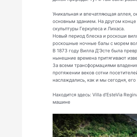
Уникальная и впечатляющая аллея, о
основным зданием. На другом конце
скульптуры Геркулеса и Лихаса.
Новый период блеска и роскоши вилл
роскошные ночные балы с морем во
В 1873 году Вилла Д’Эсте была прев
нынешние времена притягивают изве
За всеми трансформациями владения
протяжении веков сотни посетителей
наслаждались, как и мы сегодня, ег
Находится здесь: Villa d’EsteVia Reg
машине