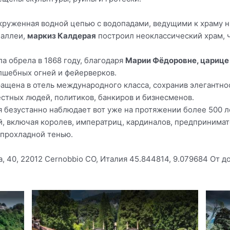
круженная водной цепью c водопадами, ведущими к храму н
 аллеи,
маркиз Калдерая
построил неоклассический храм, 
а обрела в 1868 году, благодаря
Марии Фёдоровне, царице
лшебных огней и фейерверков.
ращена в отель международного класса, сохранив элегантнос
стных людей, политиков, банкиров и бизнесменов.
 безустанно наблюдает вот уже на протяжении более 500 л
, включая королев, императриц, кардиналов, предпринимате
о прохладной тенью.
ina, 40, 22012 Cernobbio CO, Италия 45.844814, 9.079684 От