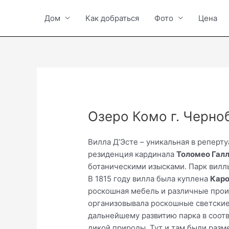
Vai
al
Дом
Как добраться
Фото
Цена
contenuto
Озеро Комо г. Черно
Вилла Д’Эсте – уникальная в реперту
резиденция кардинала
Толомео Гал
ботаническими изысками. Парк виллы
В 1815 году вилла была куплена
Каро
роскошная мебель и различные произ
организовывала роскошные светские
дальнейшему развитию парка в соот
дикой природы. Тут и там были разм