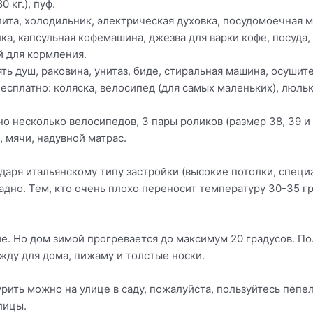
 кг.), пуф.
плита, холодильник, электрическая духовка, посудомоечная 
а, капсульная кофемашина, джезва для варки кофе, посуда
й для кормления.
ть душ, раковина, унитаз, биде, стиральная машина, осушите
сплатно: коляска, велосипед (для самых маленьких), люлька
 несколько велосипедов, 3 пары роликов (размер 38, 39 и 
 мячи, надувной матрас.
одаря итальянскому типу застройки (высокие потолки, спец
адно. Тем, кто очень плохо переносит температуру 30-35 г
ие. Но дом зимой прогревается до максимум 20 градусов. По
жду для дома, пижаму и толстые носки.
рить можно на улице в саду, пожалуйста, пользуйтесь пепел
лицы.