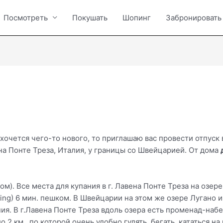
Посмотреть
Покушать
Шопинг
Забронировать
хочется чего-то нового, то приглашаю вас провести отпуск
а Понте Треза, Италия, у границы со Швейцарией. От дома
ком). Все места для купания в г. Лавена Понте Треза на озе
ping) 6 мин. пешком. В Швейцарии на этом же озере Лугано и
ия. В г.Лавена Понте Треза вдоль озера есть променад-наб
 2 км., по которой очень удобно гулять, бегать, кататься на