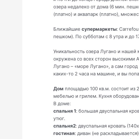
озера недалеко от дома (6 мин. пеш
(платно) и аквапарк (платно), множе
Ближайшие
супермаркеты
: Carrefo
пешком). По субботам с 8 утра и до 1
Уникальность озера Лугано и нашей 
окружена со всех сторон высокими 
Лугано – «море Лугано», а сам горо
каких-то 2 часа на машине, и вы по
Дом
площадью 100 кв.м. состоит из 
мебелью и грилем. Кухня оборудова
В доме:
спальня 1
: большая двуспальная кров
утюг.
спальня2
: двуспальная кровать (140
гостиная
: диван (не раскладывается