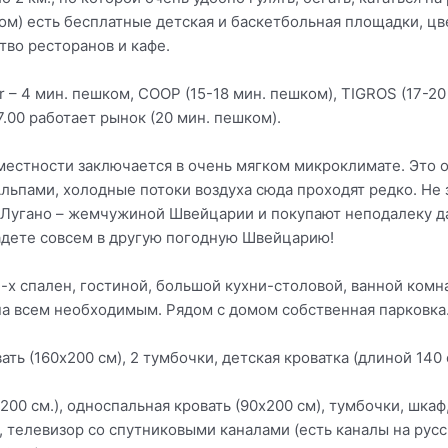
ком) есть бесплатные детская и баскетбольная площадки, ц
ство ресторанов и кафе.
ur – 4 мин. пешком, COOP (15-18 мин. пешком), TIGROS (17-2
7.00 работает рынок (20 мин. пешком).
местности заключается в очень мягком микроклимате. Это 
Альпами, холодные потоки воздуха сюда проходят редко. Не
д Лугано – жемчужиной Швейцарии и покупают неподалеку да
падете совсем в другую погодную Швейцарию!
2-х спален, гостиной, большой кухни-столовой, ванной комн
на всем необходимым. Рядом с домом собственная парковка
ать (160х200 см), 2 тумбочки, детская кроватка (длиной 140 
х200 см.), односпальная кровать (90х200 см), тумбочки, шкаф
), телевизор со спутниковыми каналами (есть каналы на русс