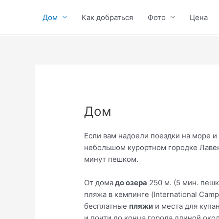
Vai
al
Дом
Как добраться
Фото
Цена
contenuto
Дом
Если вам надоели поездки на море и 
небольшом курортном городке Лавен
минут пешком.
От дома
до озера
250 м. (5 мин. пеш
пляжа в кемпинге (International Cam
бесплатные
пляжи
и места для купан
и почти до конца города длиной около