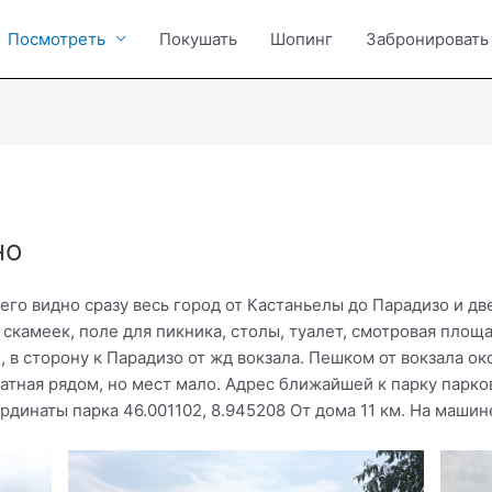
Посмотреть
Покушать
Шопинг
Забронировать
но
него видно сразу весь город от Кастаньелы до Парадизо и дв
 скамеек, поле для пикника, столы, туалет, смотровая площ
, в сторону к Парадизо от жд вокзала. Пешком от вокзала око
атная рядом, но мест мало. Адрес ближайшей к парку парковк
рдинаты парка 46.001102, 8.945208 От дома 11 км. На маши