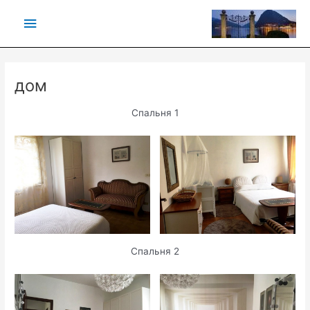
Vai
Menu
al
contenuto
principale
дом
Спальня 1
Спальня 2