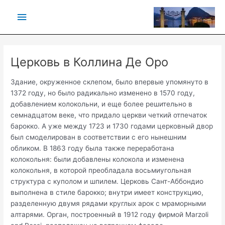
Vai
Menu
al
contenuto
principale
Церковь в Коллина Де Оро
Здание, окруженное склепом, было впервые упомянуто в
1372 году, но было радикально изменено в 1570 году,
добавлением колокольни, и еще более решительно в
семнадцатом веке, что придало церкви четкий отпечаток
барокко. А уже между 1723 и 1730 годами церковный двор
был смоделирован в соответствии с его нынешним
обликом. В 1863 году была также переработана
колокольня: были добавлены колокола и изменена
колокольня, в которой преобладала восьмиугольная
структура с куполом и шпилем. Церковь Сант-Аббондио
выполнена в стиле барокко; внутри имеет конструкцию,
разделенную двумя рядами круглых арок с мраморными
алтарями. Орган, построенный в 1912 году фирмой Marzoli